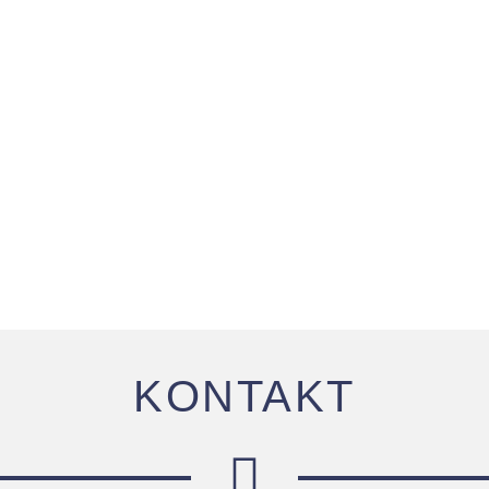
enburger
Teller u. Löffel mitbringen
Suppe: Birgit
inschaft e.V.
KONTAKT
Kontakt